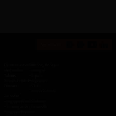
Siguenos en:
Quienes somos
Viñedos y Bodegas
Enoturismo
─
Portugal
Talento
─
España
Sustentabilidad
─
Argentina
Noticias
─
Chile
─
Nueva Zelanda
Actividad
─
Sogrape Wine Academy
─
Investigación y desarrollo
─
Sogrape Ventures