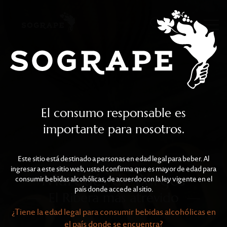
Marqués de Burgos
Skip to main content
El consumo responsable es
importante para nosotros.
Este sitio está destinado a personas en edad legal para beber. Al
ingresar a este sitio web, usted confirma que es mayor de edad para
Marqués de Burgos
consumir bebidas alcohólicas, de acuerdo con la ley vigente en el
país donde accede al sitio.
El Ribera más atrevido
¿Tiene la edad legal para consumir bebidas alcohólicas en
el país donde se encuentra?