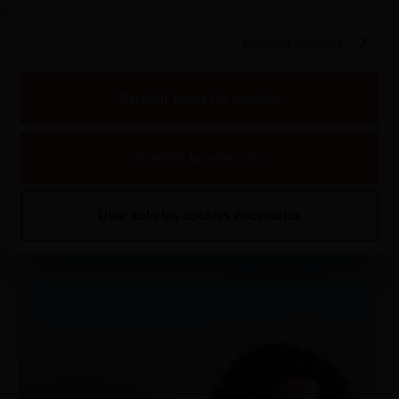
Nuestra enóloga
Mostrar detalles
Permitir todas las cookies
Para elaborar los mejores vinos, aunamos la
ciencia con la tecnología y con enólogos que
Permitir la selección
plasman todo su saber en cada marca, con
pasión y dedicación.
Usar solo las cookies necesarias