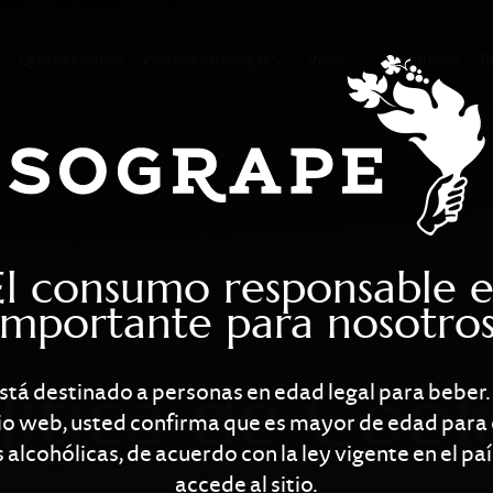
ies
Quienes somos
Viñedos y Bodegas
Vinos
Enoturismo
Ta
El consumo responsable e
importante para nosotros
lítica de Cook
está destinado a personas en edad legal para beber.
itio web, usted confirma que es mayor de edad para
 alcohólicas, de acuerdo con la ley vigente en el pa
accede al sitio.