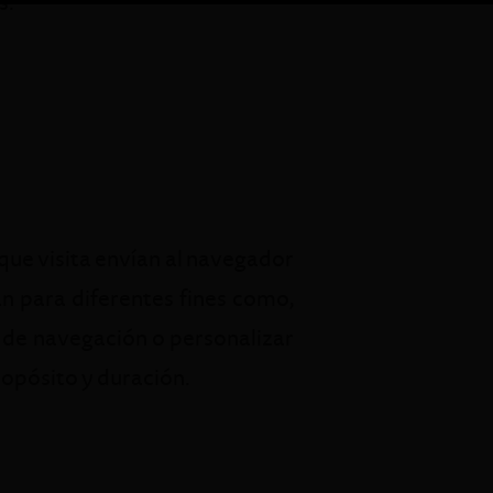
s.
que visita envían al navegador
an para diferentes fines como,
s de navegación o personalizar
ropósito y duración.