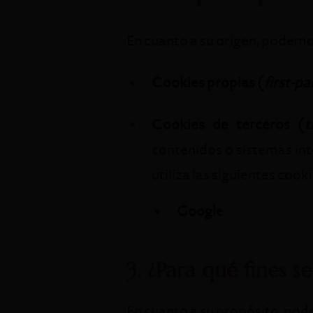
En cuanto a su origen, podemos
Cookies propias (
first-pa
Cookies de terceros (
t
contenidos o sistemas in
utiliza las siguientes cook
Google
3. ¿Para qué fines se
En cuanto a su propósito, pod