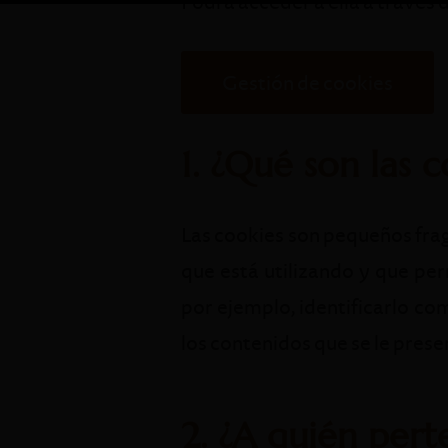
Podrá acceder a ella a través 
Gestión de cookies
1. ¿Qué son las c
Las cookies son pequeños frag
que está utilizando y que per
por ejemplo, identificarlo co
los contenidos que se le prese
2. ¿A quién pert