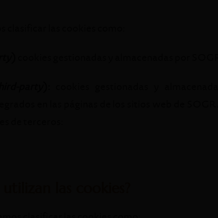
 clasificar las cookies como:
rty
)
cookies gestionadas y almacenadas por SO
hird-party
):
cookies gestionadas y almacenada
tegrados en las páginas de los sitios web de SO
ies de terceros:
 utilizan las cookies?
emos clasificar las cookies como: