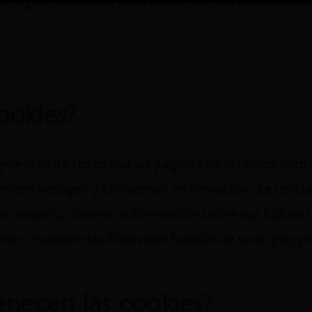
del siguiente enlace para configurar sus preferencia
ookies?
mentos de texto que las páginas de los sitios web 
miten recoger y almacenar información. Se utiliz
mo usuario, obtener información sobre sus hábito
ntan. Pueden clasificarse en función de su origen, p
enecen las cookies?