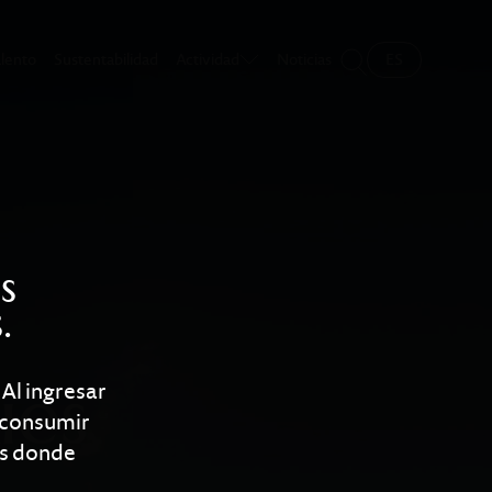
lento
Sustentabilidad
Actividad
Noticias
ES
s
.
ies
 Al ingresar
 consumir
ís donde