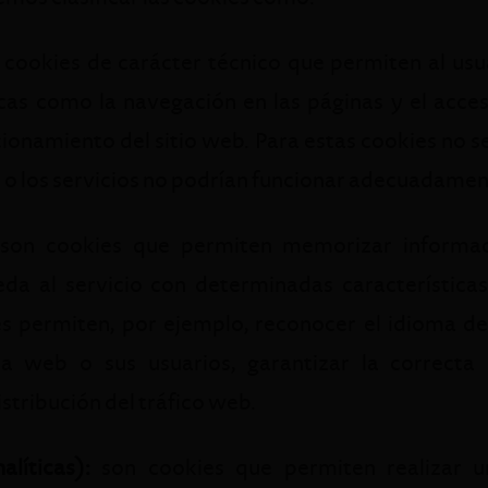
cookies de carácter técnico que permiten al usua
cas como la navegación en las páginas y el acces
cionamiento del sitio web. Para estas cookies no s
eb o los servicios no podrían funcionar adecuadamen
son cookies que permiten memorizar informac
eda al servicio con determinadas característica
s permiten, por ejemplo, reconocer el idioma del
na web o sus usuarios, garantizar la correcta
stribución del tráfico web.
líticas):
son cookies que permiten realizar un