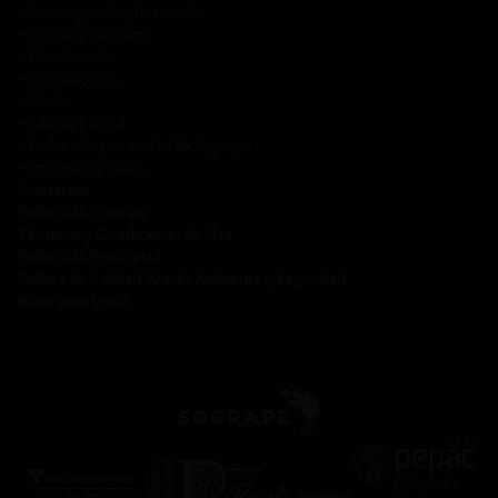
─
Investigación y desarrollo
─
Sogrape Ventures
─
Distribución
─
Proveedores
─
Clubs
─
Sala de prensa
─
Política de privacidad de Sogrape
─
Informes anuales
Contactos
Política de Cookies
Términos y Condiciones de Uso
Política de Privacidad
Política de Calidad, Medio Ambiente y Seguridad
Raise your Voice