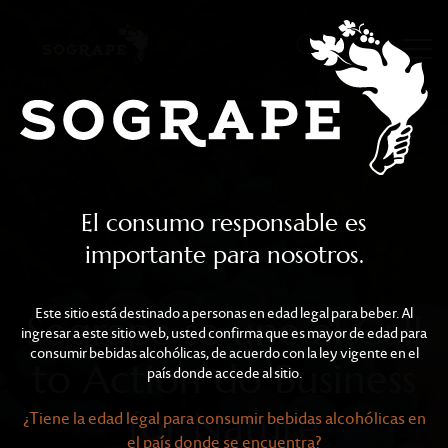
Sogrape se une al Call t
Skip to main content
El consumo responsable es
importante para nosotros.
Este sitio está destinado a personas en edad legal para beber. Al
Sogrape se une al Call
ingresar a este sitio web, usted confirma que es mayor de edad para
consumir bebidas alcohólicas, de acuerdo con la ley vigente en el
to Action do Business
país donde accede al sitio.
for Nature
¿Tiene la edad legal para consumir bebidas alcohólicas en
el país donde se encuentra?