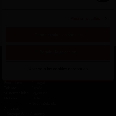
indígenas y grupos de jóvenes, que aspiran a realizar
acciones específicas en pro de la naturaleza para
Mostrar detalles
proteger la salud de las personas y del planeta
.
Permitir todas las cookies
Permitir la selección
Siguenos en:
Usar solo las cookies necesarias
Quienes somos
Viñedos y Bodegas
Enoturismo
─
Portugal
Talento
─
España
Sustentabilidad
─
Argentina
Noticias
─
Chile
─
Nueva Zelanda
Actividad
─
Sogrape Wine Academy