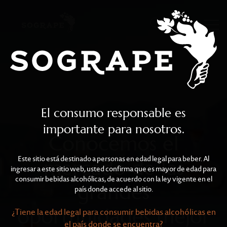
Sogrape Asia-Pacific
Skip to main content
El consumo responsable es
importante para nosotros.
Conocemos el
Este sitio está destinado a personas en edad legal para beber. Al
mercado de las
ingresar a este sitio web, usted confirma que es mayor de edad para
consumir bebidas alcohólicas, de acuerdo con la ley vigente en el
grandes
país donde accede al sitio.
oportunidades mejor
¿Tiene la edad legal para consumir bebidas alcohólicas en
el país donde se encuentra?