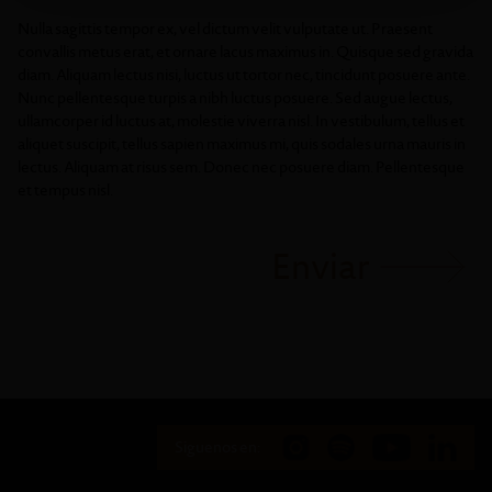
Nulla sagittis tempor ex, vel dictum velit vulputate ut. Praesent
convallis metus erat, et ornare lacus maximus in. Quisque sed gravida
diam. Aliquam lectus nisi, luctus ut tortor nec, tincidunt posuere ante.
Nunc pellentesque turpis a nibh luctus posuere. Sed augue lectus,
ullamcorper id luctus at, molestie viverra nisl. In vestibulum, tellus et
aliquet suscipit, tellus sapien maximus mi, quis sodales urna mauris in
lectus. Aliquam at risus sem. Donec nec posuere diam. Pellentesque
et tempus nisl.
Enviar
Siguenos en: