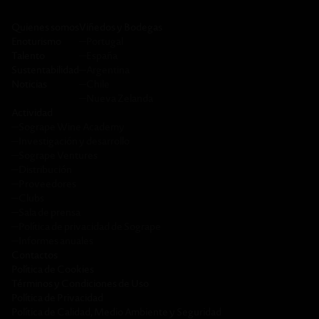
Quienes somos
Viñedos y Bodegas
Enoturismo
─
Portugal
Talento
─
España
Sustentabilidad
─
Argentina
Noticias
─
Chile
─
Nueva Zelanda
Actividad
─
Sogrape Wine Academy
─
Investigación y desarrollo
─
Sogrape Ventures
─
Distribución
─
Proveedores
─
Clubs
─
Sala de prensa
─
Política de privacidad de Sogrape
─
Informes anuales
Contactos
Política de Cookies
Términos y Condiciones de Uso
Política de Privacidad
Política de Calidad, Medio Ambiente y Seguridad