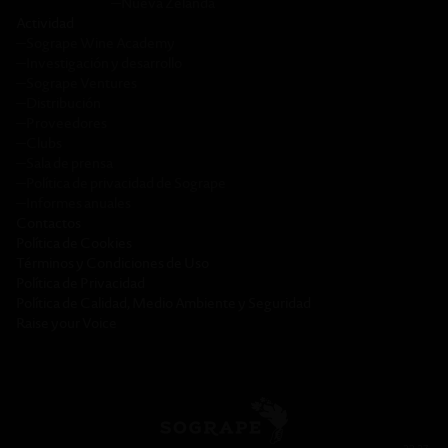
─
Nueva Zelanda
Actividad
─
Sogrape Wine Academy
─
Investigación y desarrollo
─
Sogrape Ventures
─
Distribución
─
Proveedores
─
Clubs
─
Sala de prensa
─
Política de privacidad de Sogrape
─
Informes anuales
Contactos
Política de Cookies
Términos y Condiciones de Uso
Política de Privacidad
Política de Calidad, Medio Ambiente y Seguridad
Raise your Voice