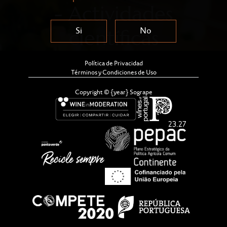
- Actividades
Si
No
científicas
Política de Privacidad
Términos y Condiciones de Uso
Copyright © {year} Sogrape
Cu soil pollution arose mostly from its indiscriminate
use against downy mildew on vulnerable soils during