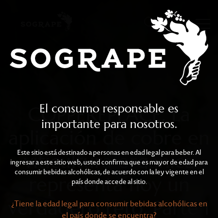
COPPEREPLACE. La aplicac
Skip to main content
El consumo responsable es
COPPEREPLACE. La
importante para nosotros.
aplicación de cobre en
Este sitio está destinado a personas en edad legal para beber. Al
viticultura orgánica
ingresar a este sitio web, usted confirma que es mayor de edad para
consumir bebidas alcohólicas, de acuerdo con la ley vigente en el
representa hoy un
país donde accede al sitio.
verdadero reto. Parte 1
¿Tiene la edad legal para consumir bebidas alcohólicas en
el país donde se encuentra?