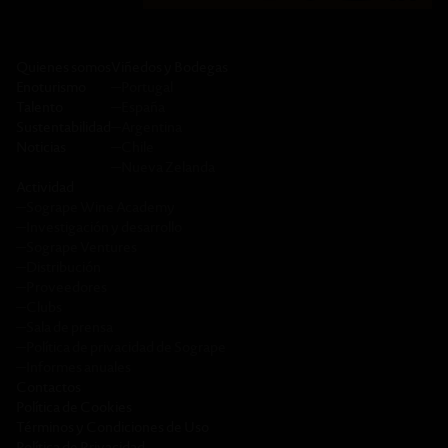
Quienes somos
Viñedos y Bodegas
Enoturismo
─
Portugal
Talento
─
España
Sustentabilidad
─
Argentina
Noticias
─
Chile
─
Nueva Zelanda
Actividad
─
Sogrape Wine Academy
─
Investigación y desarrollo
─
Sogrape Ventures
─
Distribución
─
Proveedores
─
Clubs
─
Sala de prensa
─
Política de privacidad de Sogrape
─
Informes anuales
Contactos
Política de Cookies
Términos y Condiciones de Uso
Política de Privacidad