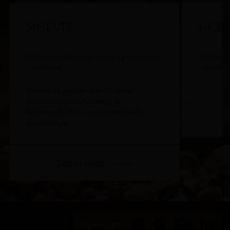
SIGEVIT
I-GR
Obtener resiliencia gracias a la gestión de la
Obtener re
variabilidad
variabilid
Sistema de gestión de ecosistemas
vitivinícolas por indicadores de
biodiversidad funcional y métodos de
agroecología.
Saber mas
Siguenos en: