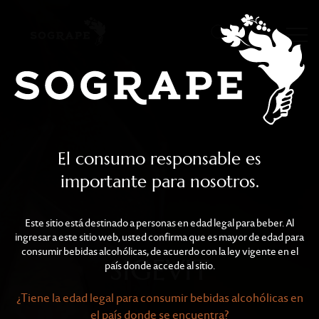
SIGEVIT
Skip to main content
El consumo responsable es
importante para nosotros.
Este sitio está destinado a personas en edad legal para beber. Al
ingresar a este sitio web, usted confirma que es mayor de edad para
consumir bebidas alcohólicas, de acuerdo con la ley vigente en el
SIGEVIT
país donde accede al sitio.
¿Tiene la edad legal para consumir bebidas alcohólicas en
el país donde se encuentra?