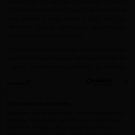
cambios en los patrones estacionales, incendios
forestales, inundaciones y sequías) se hace esencial
para planear a corto, medio y largo plazo las
diferentes fases de evolución y adaptación del
modelo de planificación y gestión.
Los ecosistemas, sean naturales o estén gestionados
por las actividades humanas, van mucho más allá del
‘paisaje’, son fuentes de producción de alimentos,
agua, bioenergía, entre otros bienes y servicios, así
como de la regulación de los ciclos de nutrientes, de
las poblaciones de polinizadores y enemigos
naturales de las plagas de las culturas, del riesgo de
Esta página web usa cookies
incendios y desastres naturales y son fundamentales
Utilizamos cookies de terceros con fines publicitarios y
para el secuestro de carbono y respectiva mitigación
analíticos. Para obtener más información sobre cómo
climática. Además de todo esto, todavía nos
SOGRAPE recopila y utiliza las cookies, consulte
enriquecen culturalmente, propician experiencias de
nuestra
Política de Cookies
. Puede aceptar todas las