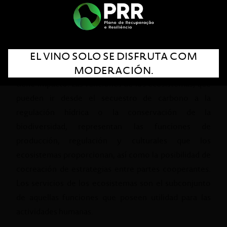
Obtener resiliencia por la gestión de la variabilidad
DESCRIPCIÓN
EL VINO SOLO SE DISFRUTA COM
El Capital Natural representa el conjunto de bienes y
MODERACIÓN.
recursos naturales de los cuales la sociedad depende y
tiene impacto. Las funciones de los ecosistemas, que
pueden ir desde el secuestro de carbono a la
regulación hídrica o la conservación de la
biodiversidad, representan las funciones de
producción, regulación y culturales que los
ecosistemas proporcionan, así como la posibilidad de
cocreación de estrategias entre partes cooperantes.
Los servicios de los ecosistemas son el subconjunto
de aquellas funciones que poseen utilidad para las
actividades humanas.