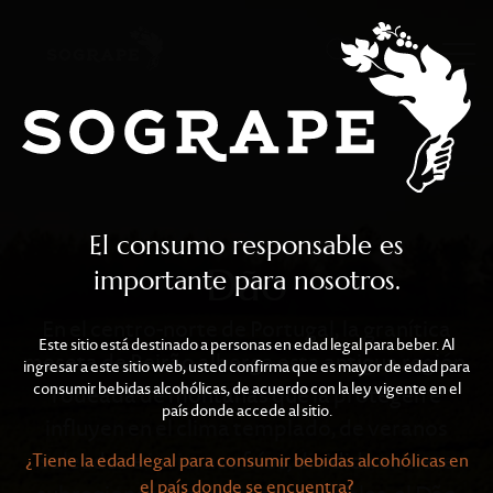
Dão
Skip to main content
El consumo responsable es
Dão
importante para nosotros.
En el centro-norte de Portugal, la granítica
Este sitio está destinado a personas en edad legal para beber. Al
meseta de Beirão alberga esta antigua región,
ingresar a este sitio web, usted confirma que es mayor de edad para
consumir bebidas alcohólicas, de acuerdo con la ley vigente en el
rodeada de montañas que la protegen e
país donde accede al sitio.
influyen en el clima templado, de veranos
soleados e inviernos fríos, dividida en siete
¿Tiene la edad legal para consumir bebidas alcohólicas en
el país donde se encuentra?