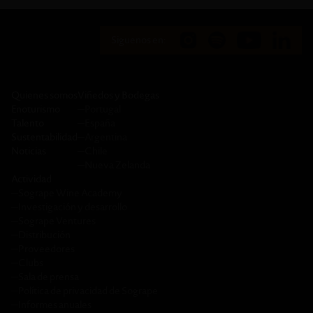
Siguenos en:
Quienes somos
Viñedos y Bodegas
Enoturismo
─
Portugal
Talento
─
España
Sustentabilidad
─
Argentina
Noticias
─
Chile
─
Nueva Zelanda
Actividad
─
Sogrape Wine Academy
─
Investigación y desarrollo
─
Sogrape Ventures
─
Distribución
─
Proveedores
─
Clubs
─
Sala de prensa
─
Política de privacidad de Sogrape
─
Informes anuales