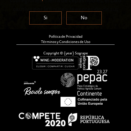
subregiones. Tierra de cepas nobles, el Dão
cautiva por la finura y la expresión de sus
vinos.
Si
No
Política de Privacidad
Términos y Condiciones de Uso
Copyright © {year} Sogrape