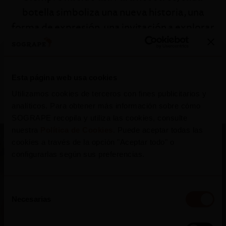
botella simboliza una nueva historia, una
forma de expresión, una invitación a explorar
la naturaleza y los aromas que nacen de ella. Es
un nuevo viaje, rumbo a nuevos destinos,
donde se viven momentos y experiencias
Esta página web usa cookies
únicos.
Utilizamos cookies de terceros con fines publicitarios y
analíticos. Para obtener más información sobre cómo
SOGRAPE recopila y utiliza las cookies, consulte
nuestra
Política de Cookies
. Puede aceptar todas las
cookies a través de la opción "Aceptar todo" o
configurarlas según sus preferencias.
Selección
Necesarias
de
consentimiento