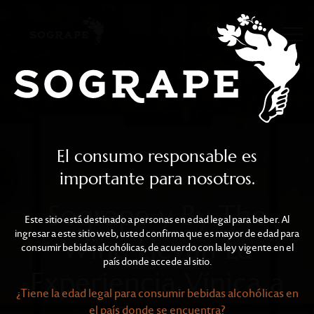
Sogrape y By The Wine L
Skip to main content
El consumo responsable es
importante para nosotros.
Sogrape y By The
Este sitio está destinado a personas en edad legal para beber. Al
ingresar a este sitio web, usted confirma que es mayor de edad para
Wine Llevan La
consumir bebidas alcohólicas, de acuerdo con la ley vigente en el
país donde accede al sitio.
Experiencia Vínica a
¿Tiene la edad legal para consumir bebidas alcohólicas en
el país donde se encuentra?