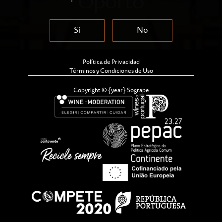
Oporto
Si
No
Política de Privacidad
Términos y Condiciones de Uso
Copyright © {year} Sogrape
Tras una década conquistando a los lisboetas, By The
Wine ha llevado su concepto original y sorprendente