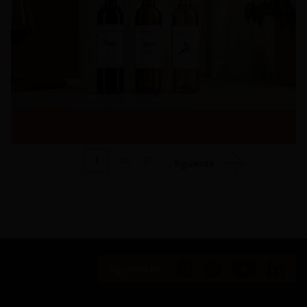
1
de
37
Siguiente
Siguenos en: