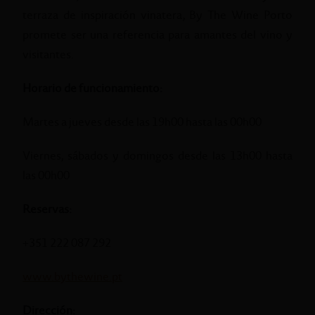
terraza de inspiración vinatera, By The Wine Porto
promete ser una referencia para amantes del vino y
visitantes.
Horario de funcionamiento:
Martes a jueves desde las 19h00 hasta las 00h00
Viernes, sábados y domingos desde las 13h00 hasta
las 00h00
Reservas:
+351 222 087 292
www.bythewine.pt
Dirección: