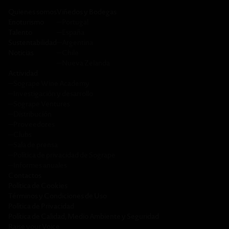
Quienes somos
Viñedos y Bodegas
Enoturismo
─
Portugal
Talento
─
España
Sustentabilidad
─
Argentina
Noticias
─
Chile
─
Nueva Zelanda
Actividad
─
Sogrape Wine Academy
─
Investigación y desarrollo
─
Sogrape Ventures
─
Distribución
─
Proveedores
─
Clubs
─
Sala de prensa
─
Política de privacidad de Sogrape
─
Informes anuales
Contactos
Política de Cookies
Términos y Condiciones de Uso
Política de Privacidad
Política de Calidad, Medio Ambiente y Seguridad
Raise your Voice