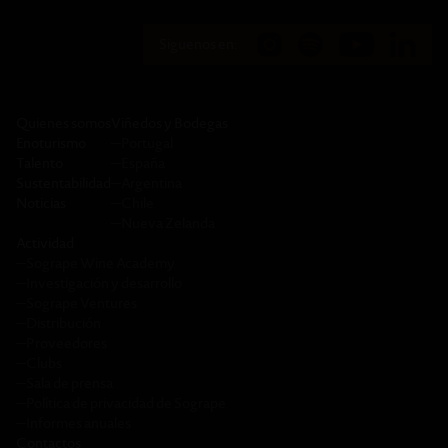
Siguenos en:
Quienes somos
Viñedos y Bodegas
Enoturismo
─
Portugal
Talento
─
España
Sustentabilidad
─
Argentina
Noticias
─
Chile
─
Nueva Zelanda
Actividad
─
Sogrape Wine Academy
─
Investigación y desarrollo
─
Sogrape Ventures
─
Distribución
─
Proveedores
─
Clubs
─
Sala de prensa
─
Política de privacidad de Sogrape
─
Informes anuales
Contactos