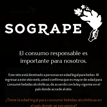
Sostenibilidad Certific
Skip to main content
El consumo responsable es
importante para nosotros.
Sostenibilidad
Este sitio está destinado a personas en edad legal para beber. Al
Certificada En Todas
ingresar a este sitio web, usted confirma que es mayor de edad para
consumir bebidas alcohólicas, de acuerdo con la ley vigente en el
Las Regiones
país donde accede al sitio.
Portuguesas Donde
¿Tiene la edad legal para consumir bebidas alcohólicas en
el país donde se encuentra?