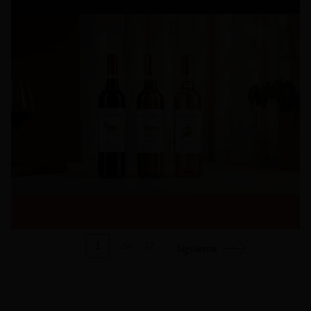
1
de
37
Siguiente