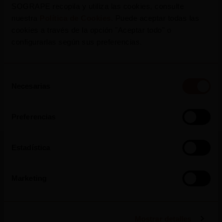
SOGRAPE recopila y utiliza las cookies, consulte
nuestra
Política de Cookies
. Puede aceptar todas las
Press Release
cookies a través de la opción "Aceptar todo" o
configurarlas según sus preferencias.
Selección
Necesarias
de
consentimiento
Preferencias
Estadística
More Press Releases
Marketing
Mostrar detalles