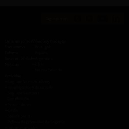
Siguenos en:
Quienes somos
Viñedos y Bodegas
Enoturismo
─
Portugal
Talento
─
España
Sustentabilidad
─
Argentina
Noticias
─
Chile
─
Nueva Zelanda
Actividad
─
Sogrape Wine Academy
─
Investigación y desarrollo
─
Sogrape Ventures
─
Distribución
─
Proveedores
─
Clubs
─
Sala de prensa
─
Política de privacidad de Sogrape
─
Informes anuales