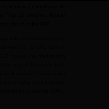
ta la decisión enológica de
. Tras 21 cosechas, llega el
ente: Barca-Velha 2015.
ólogo Luís de Sottomayor, que
ara describir el vino que ha
2015 revela una maduración
fuerte que se hace eco de la
an el carácter distintivo del
, Barca-Velha 2015 está listo
espués de su cosecha. Al fin y