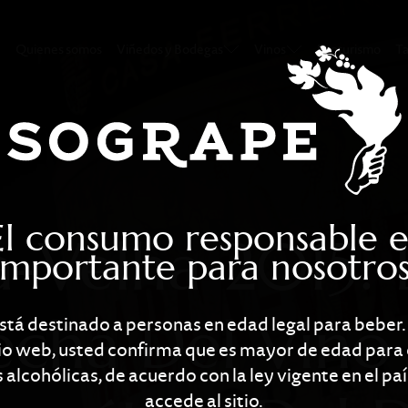
15: La 21ª Cose
Quienes somos
Viñedos y Bodegas
Vinos
Enoturismo
Ta
El consumo responsable e
-Velha 2015: 
importante para nosotros
echa Del Vino
está destinado a personas en edad legal para beber.
itio web, usted confirma que es mayor de edad para
 alcohólicas, de acuerdo con la ley vigente en el pa
accede al sitio.