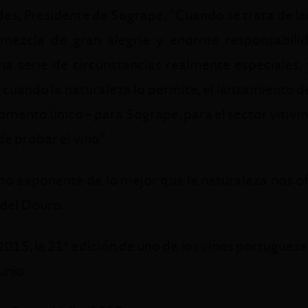
s, Presidente de Sogrape, “Cuando se trata de la
 mezcla de gran alegría y enorme responsabili
na serie de circunstancias realmente especiales
 cuando la naturaleza lo permite, el lanzamiento 
omento único – para Sogrape, para el sector vitivin
e probar el vino”.
 exponente de lo mejor que la naturaleza nos ofr
 del Douro.
2015, la 21ª edición de uno de los vinos portugues
unio.