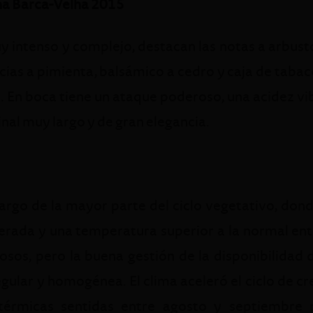
ha Barca-Velha 2015
 intenso y complejo, destacan las notas a arbusto
ecias a pimienta, balsámico a cedro y caja de tab
. En boca tiene un ataque poderoso, una acidez vib
final muy largo y de gran elegancia.
largo de la mayor parte del ciclo vegetativo, don
perada y una temperatura superior a la normal ent
osos, pero la buena gestión de la disponibilidad d
gular y homogénea. El clima aceleró el ciclo de cre
térmicas sentidas entre agosto y septiembre