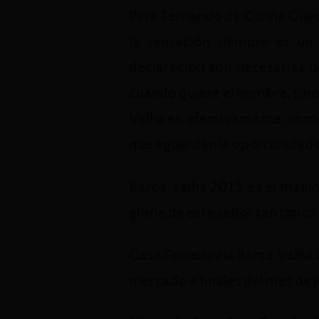
Para Fernando da Cunha Guede
la sensación siempre es un
declaración son necesarias u
cuando quiere el hombre, sino
Velha es, efectivamente, un m
que aguardan la oportunidad d
Barca-Velha 2015 es el máximo
gloria de este sabor tan típico
Casa Ferreirinha Barca Velha 
mercado a finales del mes de j