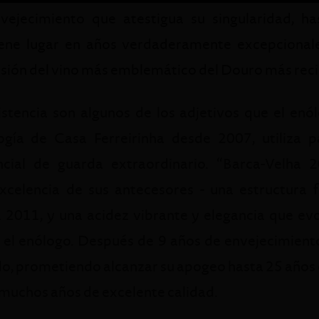
ejecimiento que atestigua su singularidad, has
iene lugar en años verdaderamente excepcionales
ión del vino más emblemático del Douro más reci
istencia son algunos de los adjetivos que el en
gía de Casa Ferreirinha desde 2007, utiliza p
cial de guarda extraordinario. “Barca-Velha 
celencia de sus antecesores - una estructura 
 2011, y una acidez vibrante y elegancia que evoc
 el enólogo. Después de 9 años de envejecimiento
o, prometiendo alcanzar su apogeo hasta 25 años d
n muchos años de excelente calidad.