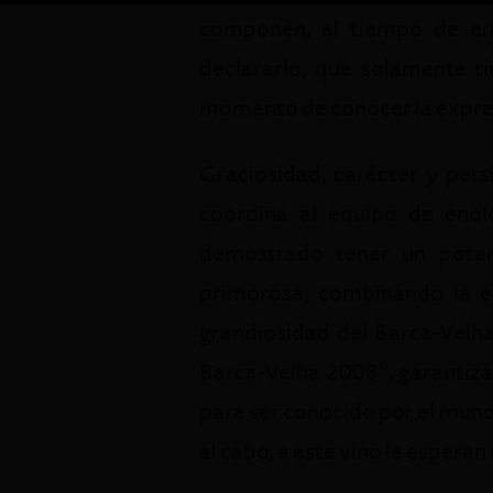
componen, al tiempo de env
declararlo, que solamente t
momento de conocer la expres
Graciosidad, carácter y pers
coordina al equipo de enolo
demostrado tener un poten
primorosa, combinando la ex
grandiosidad del Barca-Velha
Barca-Velha 2008”, garantiza
para ser conocido por el mund
al cabo, a este vino le espera