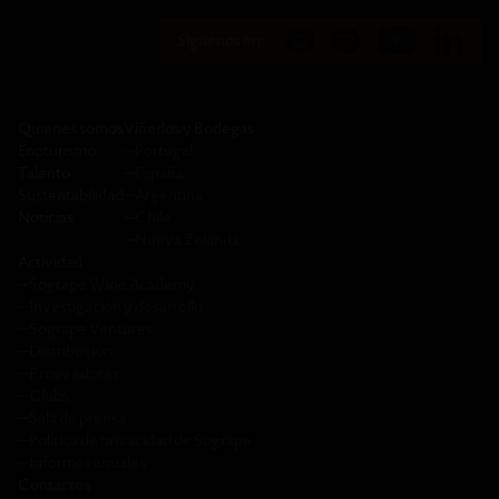
Siguenos en:
Quienes somos
Viñedos y Bodegas
Enoturismo
─
Portugal
Talento
─
España
Sustentabilidad
─
Argentina
Noticias
─
Chile
─
Nueva Zelanda
Actividad
─
Sogrape Wine Academy
─
Investigación y desarrollo
─
Sogrape Ventures
─
Distribución
─
Proveedores
─
Clubs
─
Sala de prensa
─
Política de privacidad de Sogrape
─
Informes anuales
Contactos