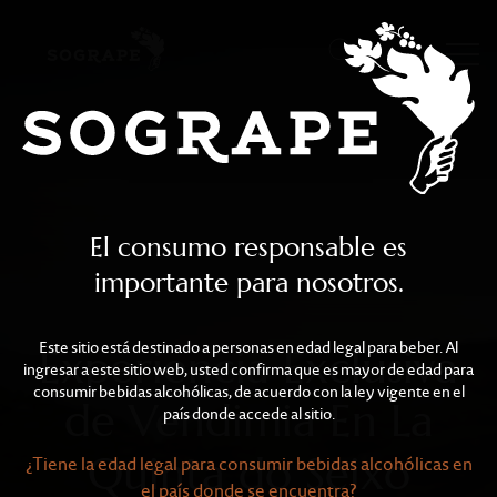
Experiencia Exclusiva de
Skip to main content
El consumo responsable es
importante para nosotros.
Este sitio está destinado a personas en edad legal para beber. Al
Experiencia Exclusiva
ingresar a este sitio web, usted confirma que es mayor de edad para
consumir bebidas alcohólicas, de acuerdo con la ley vigente en el
de Vendimia En La
país donde accede al sitio.
Quinta do Seixo
¿Tiene la edad legal para consumir bebidas alcohólicas en
el país donde se encuentra?