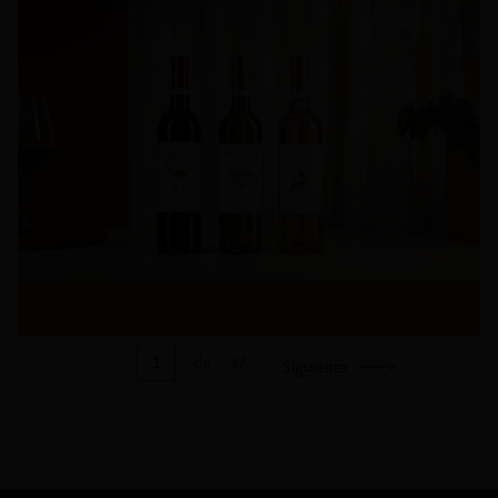
1
de
37
Siguiente