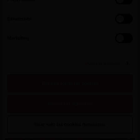
2026
Mateus Rosé Lanza Una Nueva Campaña de
Verano e Invita a Los Portugueses a
Estadística
“Refrescar La Conversación”
Marketing
Leer mas
Mostrar detalles
Permitir todas las cookies
Permitir la selección
Usar solo las cookies necesarias