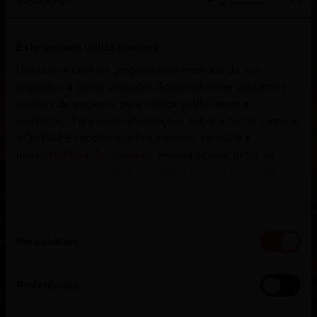
No centro-norte do país, o granítico Planalto
Este website utiliza cookies
Beirão aloja esta região antiga, rodeada por
Utilizamos cookies próprios para melhoria da sua
montanhas que a protegem e influenciam o
experiência como utilizador. Adicionalmente utilizamos
clima moderado, de verões soalheiros e
cookies de terceiros para efeitos publicitários e
analíticos. Para mais informações sobre a forma como a
invernos frios, dividida em 7 sub-regiões.
SOGRAPE recolhe e utiliza cookies, consulte a
Berço de castas nobres, o Dão cativa pela
nossa
Política de Cookies
. Poderá aceitar todos os
finura e expressão dos seus vinhos.
cookies através de “Permitir Todos” ou configurar as
suas preferências por cada.
Seleção
Necessários
de
consentimento
Preferências