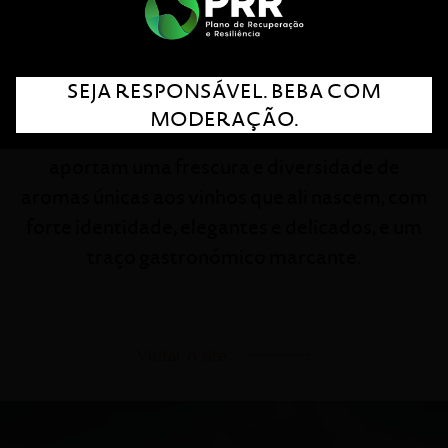
Experiência e inovação estão na base desta
marca pioneira na vitivinicultura do Dão.
SEJA RESPONSÁVEL. BEBA COM
Situada no coração da região, a Quinta dos
MODERAÇÃO.
Carvalhais é rodeada por serras e pinhal, que
aportam uma frescura e diversidade de
aromas únicas aos vinhos que ali nascem, com
forte identidade, elegantes e delicados, e um
traço gastronómico marcante.
Visitar o site