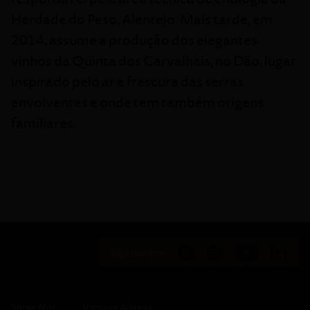
Herdade do Peso, Alentejo. Mais tarde, em
2014, assume a produção dos elegantes
vinhos da Quinta dos Carvalhais, no Dão, lugar
inspirado pelo ar e frescura das serras
envolventes e onde tem também origens
familiares.
Siga-nos em:
Sobre Nós
Vinhas e Adegas