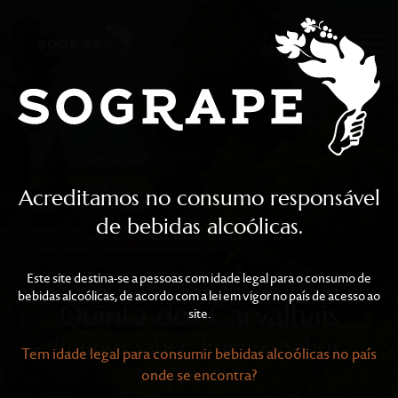
Quinta dos Carvalhais
Skip to main content
Acreditamos no consumo responsável
de bebidas alcoólicas.
Este site destina-se a pessoas com idade legal para o consumo de
bebidas alcoólicas, de acordo com a lei em vigor no país de acesso ao
Quinta dos Carvalhais
site.
Imenso saber. Imenso Sabor.
Tem idade legal para consumir bebidas alcoólicas no país
onde se encontra?