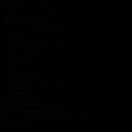
Enoturismo
─
Portugal
Talento
─
Espanha
Sustentabilidade
─
Argentina
Notícias
─
Chile
─
Nova Zelândia
Atividade
─
Sogrape Wine Academy
─
Investigação e desenvolvimento
─
Sogrape Ventures
─
Distribuição
─
Fornecedores
─
Clubes
─
Centro de imprensa
─
Política de privacidade da Sogrape
─
Relatórios anuais
Contacte-nos
Política de Cookies
Termos e Condições de Utilização
Política de Privacidade
Política de Qualidade, Ambiente e Segurança
Raise your Voice