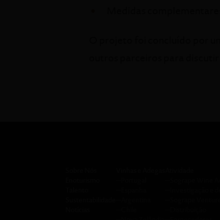
Medidas complementares
O projeto foi concluído por 
outros parceiros para discuti
Sobre Nós
Vinhas e Adegas
Atividade
Enoturismo
─
Portugal
─
Sogrape Wine 
Talento
─
Espanha
─
Investigação e 
Sustentabilidade
─
Argentina
─
Sogrape Ventur
Notícias
─
Chile
─
Distribuição
─
Nova Zelândia
─
Fornecedores