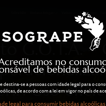
 – Gerir, Operac
Sobre Nós
Vinhas e Adegas
Vinhos
Enoturismo
Tal
to G.O.T.A. – 
Acreditamos no consum
peracionalizar
onsável de bebidas alcoól
erir. Uso efici
te destina-se a pessoas com idade legal para o co
oólicas, de acordo com a lei em vigor no país de ace
de legal para consumir bebidas alcoólicas