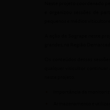
Neste projeto coordenado p
e organizou sessões de part
pequenos e médios viticultore
A ação da Sogrape neste proj
grandes, na Região Demarcad
Os conteúdos dessas sessões
qualquer viticultor continua
neste projeto.
Importância da monitoriza
Armazenamento e utiliza