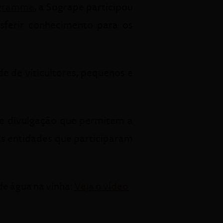
ogramme
, a Sogrape participou
nsferir conhecimento para os
e de viticultores, pequenos e
de divulgação que permitem a
as entidades que participaram
de água na vinha:
Veja o vídeo