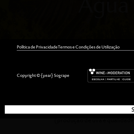
Água 
Política de Privacidade
Termos e Condições de Utilização
As condições intrínsecas e 
Copyright © {year} Sogrape
regadio uma questão sensível,
A grande experiência da Sog
experiência sobre estratégia
(produção de uva e qualidade 