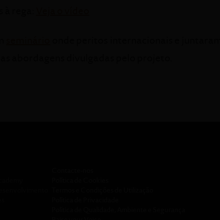
 à rega:
Veja o vídeo
um
seminário
onde peritos internacionais e juntara
r as abordagens divulgadas pelo projeto.
Contacte-nos
Academy
Política de Cookies
desenvolvimento
Termos e Condições de Utilização
es
Política de Privacidade
Política de Qualidade, Ambiente e Segurança
Raise your Voice