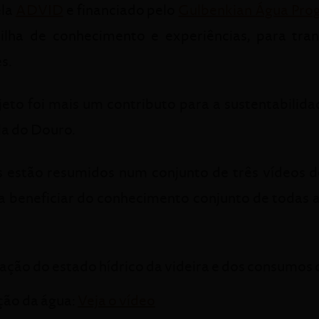
ela
ADVID
e financiado pelo
Gulbenkian Água Pr
ilha de conhecimento e experiências, para tra
s.
eto foi mais um contributo para a sustentabilidad
a do Douro.
 estão resumidos num conjunto de três vídeos 
r a beneficiar do conhecimento conjunto de todas 
ção do estado hídrico da videira e dos consumos 
ção da água:
Veja o vídeo