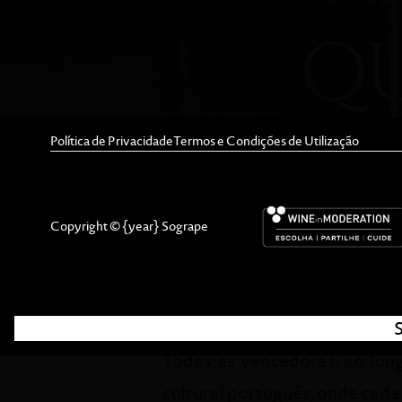
Política de Privacidade
Termos e Condições de Utilização
Os Prémios Dona Antónia Ad
Copyright © {year} Sogrape
enaltecer mulheres portugue
qualidades humanas, empre
procurando o seu próprio de
Todas as vencedoras, ao lon
cultural português, onde cada