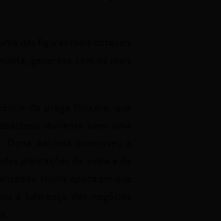
uma das figuras mais notáveis
ruísta, generosa com os mais
ncia da praga filoxera, que
a abastada duriense com uma
to, Dona Antónia promoveu a
ndes plantações de vinha e de
italizados. Numa época em que
miu a liderança dos negócios
a.