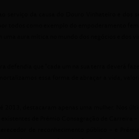
o serviço da causa do Douro Vinhateiro e dos s
a por todos como exemplo do empoderamento femi
om uma aura mítica no mundo dos negócios e dos vi
ra defendia que “cada um na sua terra deverá faze
ortalizamos essa forma de abraçar a vida, valor
é 2013, destacaram apenas uma mulher. Nos últ
s existentes de Prémio Consagração de Carreira 
merecedor de reconhecimento público – e Prémi