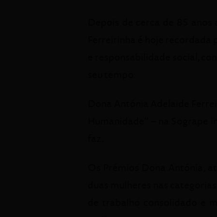
Depois de cerca de 85 anos a
Ferreirinha é hoje recordad
e responsabilidade social, c
seu tempo.
Dona Antónia Adelaide Ferrei
Humanidade” – na Sogrape im
faz.
Os Prémios Dona Antónia, at
duas mulheres nas categoria
de trabalho consolidado e 