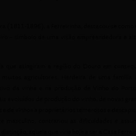
ra (1811-1896), a Ferreirinha, destacou-se como 
eiro – símbolo de uma visão empreendedora e alt
a que atingiram a região do Douro em consequê
e muitos agricultores. Herdeira de uma famíli
ltivo da vinha e na produção de Vinho do Por
is evoluídos de produção do vinho, de novas gra
as e de vinhos a proprietários temerosos e descap
e masculino, contrariou as dificuldades e assu
istinção, aquela que viria hoje a ser a Casa Ferreir