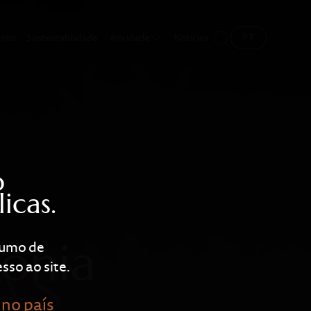
ento
Sustentabilidade
Atividade
Notícias
PT
o
icas.
ónia
nsumo de
sso ao site.
 no país