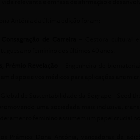
vida relevante e em fase de afirmação e desenvol
na Antónia da última edição foram:
 Consagração de Carreira
– Gestora cultural e
ortuguesa no feminino dos últimos 40 anos.
s, Prémio Revelação
– Engenheira de biomateriais
em dispositivos médicos para aplicações antimicr
obal de Sustentabilidade da Sogrape – Seed the F
 promovendo uma sociedade mais inclusiva, trans
oderamento feminino assumem um papel crucial no
e os Prémios Dona Antónia, vencedoras de edi