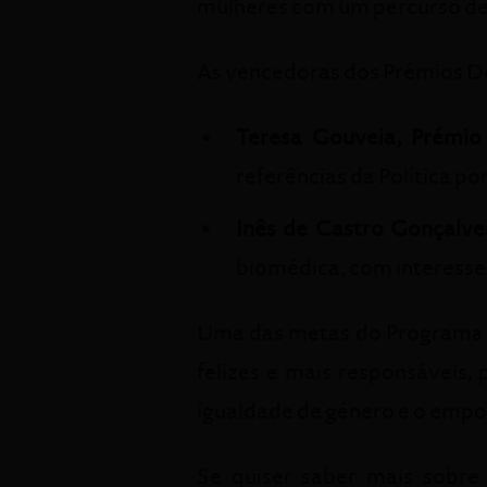
mulheres com um percurso de 
As vencedoras dos Prémios Do
Teresa Gouveia, Prémio
referências da Política p
Inês de Castro Gonçalve
biomédica, com interesse 
Uma das metas do Programa Gl
felizes e mais responsáveis,
igualdade de género e o emp
Se quiser saber mais sobr