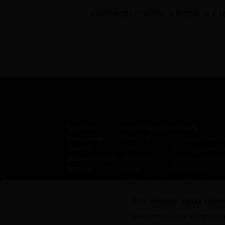
conhecer melhor a história e 
Sobre Nós
Vinhas e Adegas
Atividade
Enoturismo
─
Portugal
─
Sogrape Wine 
Talento
─
Espanha
─
Investigação e 
Sustentabilidade
─
Argentina
─
Sogrape Ventur
Notícias
─
Chile
─
Distribuição
─
Nova Zelândia
─
Fornecedores
─
Clubes
─
Centro de impre
Este website utiliza cooki
─
Política de priv
Utilizamos cookies próprio
─
Relatórios anuai