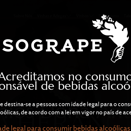
ntónia
Sobre Nós
Vinhas e Adegas
Vinhos
Enoturismo
Tal
Acreditamos no consum
onsável de bebidas alcoól
mios Dona Ant
te destina-se a pessoas com idade legal para o co
oólicas, de acordo com a lei em vigor no país de ace
de legal para consumir bebidas alcoólicas