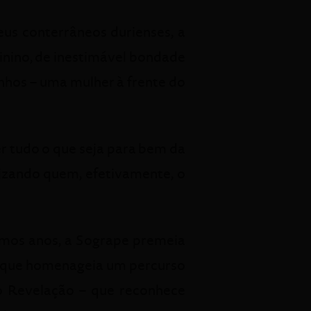
eus conterrâneos durienses, a
nino, de inestimável bondade
nhos – uma mulher à frente do
r tudo o que seja para bem da
izando quem, efetivamente, o
imos anos, a Sogrape premeia
– que homenageia um percurso
o Revelação – que reconhece