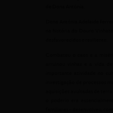
de Dona Antónia.
Dona Antónia Adelaide Ferrei
na história do Douro Vinhat
desfavorecidos e resiliente.
Combateu o caos e a miséri
arruinou vinhas e a vida d
importante atividade no cu
investigação de processos ma
aquisições avultadas de terr
o poderio era essencialment
familiares – desenvolveu, com d