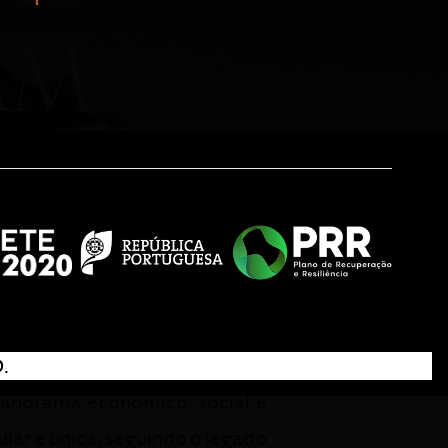
 como objetivo reconhecer e
is, destacando-se pelas suas
ade de ser e fazer melhor,
.
panorama económico, social e
lar e única, seguindo o legado