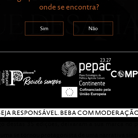
onde se encontra?
Sim
Não
elaide Ferreira, atribuídos desde 1988, têm
sas que trilharam percursos de vida exceciona
endedorismo, capacidade de liderança e vont
senvolvimento.
SEJA RESPONSÁVEL. BEBA COM MODERAÇÃO
go destas 35 edições, deixaram a sua marca no 
 uma se tornou protagonista de uma narrativa singu