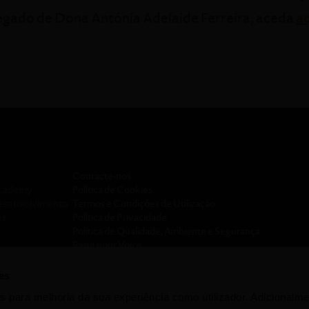
legado de Dona Antónia Adelaide Ferreira, aceda
a
Contacte-nos
Academy
Política de Cookies
desenvolvimento
Termos e Condições de Utilização
es
Política de Privacidade
Política de Qualidade, Ambiente e Segurança
Raise your Voice
nsa
es
acidade da Sogrape
s para melhoria da sua experiência como utilizador. Adicionalm
s