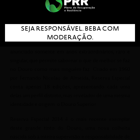
Reserva Especial 2014 estará disponível no final de
junho, marcando mais um capítulo de uma história
com mais de 70 anos.
SEJA RESPONSÁVEL. BEBA COM
Falar do Reserva Especial da Casa Ferreirinha é falar
MODERAÇÃO.
de um vinho com carisma e maturidade. Um vinho
anunciado somente em anos extraordinários, raro e
singular, que permite saborear o que de melhor se faz
no Douro como mais ninguém faz. Criado em 1960
por Fernando Nicolau de Almeida, Reserva Especial
conta apenas 18 edições, apresentando cada uma
delas um perfil distinto, mas revelador de uma mesma
identidade e origem: o Douro Superior.
Reserva Especial 2014 é o mais recente exemplar
deste grande tinto do Douro, uma nova colheita
nascida sob a inteira supervisão e responsabilidade de