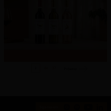
1
de
37
Próximo
Siga-nos em: