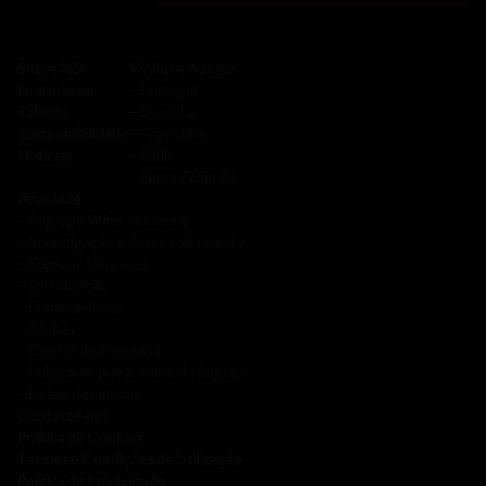
Sobre Nós
Vinhas e Adegas
Enoturismo
─
Portugal
Talento
─
Espanha
Sustentabilidade
─
Argentina
Notícias
─
Chile
─
Nova Zelândia
Atividade
─
Sogrape Wine Academy
─
Investigação e desenvolvimento
─
Sogrape Ventures
─
Distribuição
─
Fornecedores
─
Clubes
─
Centro de imprensa
─
Política de privacidade da Sogrape
─
Relatórios anuais
Contacte-nos
Política de Cookies
Termos e Condições de Utilização
Política de Privacidade