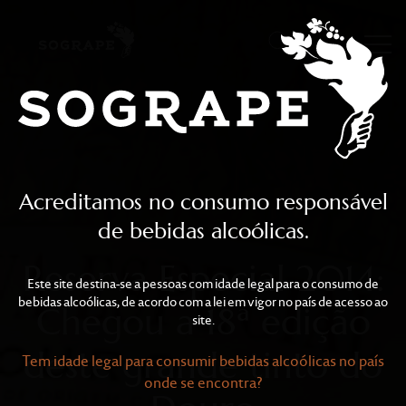
Reserva Especial 2014: 
Skip to main content
Acreditamos no consumo responsável
de bebidas alcoólicas.
Reserva Especial 2014:
Este site destina-se a pessoas com idade legal para o consumo de
bebidas alcoólicas, de acordo com a lei em vigor no país de acesso ao
Chegou a 18ª edição
site.
deste grande tinto do
Tem idade legal para consumir bebidas alcoólicas no país
onde se encontra?