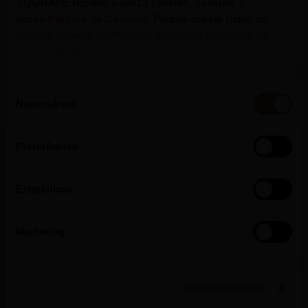
SOGRAPE recolhe e utiliza cookies, consulte a
nossa
Política de Cookies
. Poderá aceitar todos os
cookies através de “Permitir Todos” ou configurar as
suas preferências por cada.
Seleção
Necessários
de
consentimento
Preferências
More Press Releases
Estatísticas
Marketing
2026
Mostrar detalhes
Mateus Rosé Lança Nova Campanha de