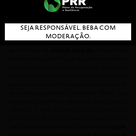
Agilizar a gestão da produção
DESCRIÇÃO
SEJA RESPONSÁVEL. BEBA COM
Consciente da importância de
dotar as suas vinhas de
MODERAÇÃO.
sustentabilidade
, há mais de 20 anos que a Sogrape
aplica o modo de
produção integrada
em toda a sua
área de produção em Portugal. A avaliação da pressão
colocada pelas diversas doenças e pragas da videira é
um dos componentes essenciais deste sistema, para
garantir que o seu controlo apenas se executa quando
os estragos potenciais ultrapassam limites que
prejudicam a viabilidade da cultura. Este controlo,
sobretudo a nível de insetos (parasitas diretos ou
portadores de doenças), torna-se mais complexo por
efeito das alterações climáticas que alteram a
ligação
entre os ciclos da videira e das espécies que dela se