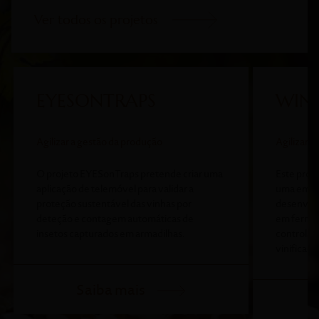
Ver todos os
projetos
EYESONTRAPS
WIN
Agilizar a gestão da produção
Agilizar 
O projeto EYESonTraps pretende criar uma
Este proj
aplicação de telemóvel para validar a
uma empre
proteção sustentável das vinhas por
desenvolv
deteção e contagem automáticas de
em fermen
insetos capturados em armadilhas.
controlar
vinificaç
Saiba mais