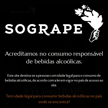
EYESonTRAPS
Skip to main content
Acreditamos no consumo responsável
de bebidas alcoólicas.
Este site destina-se a pessoas com idade legal para o consumo de
bebidas alcoólicas, de acordo com a lei em vigor no país de acesso ao
site.
EYESonTRAPS
Tem idade legal para consumir bebidas alcoólicas no país
onde se encontra?