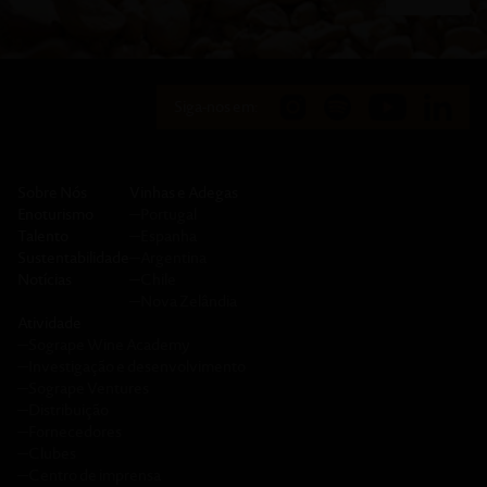
Siga-nos em:
Sobre Nós
Vinhas e Adegas
Enoturismo
─
Portugal
Talento
─
Espanha
Sustentabilidade
─
Argentina
Notícias
─
Chile
─
Nova Zelândia
Atividade
─
Sogrape Wine Academy
─
Investigação e desenvolvimento
─
Sogrape Ventures
─
Distribuição
─
Fornecedores
─
Clubes
─
Centro de imprensa