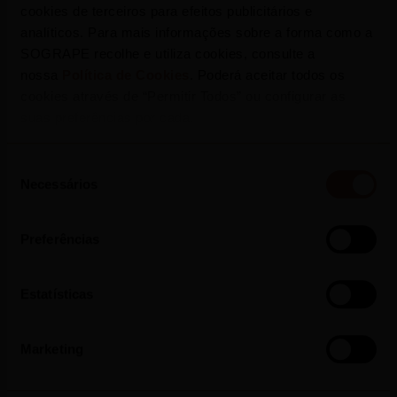
telemóveis. O sistema informático terá uma
cookies de terceiros para efeitos publicitários e
analíticos. Para mais informações sobre a forma como a
arquitetura modular que lhe permitirá incorporar
SOGRAPE recolhe e utiliza cookies, consulte a
novas pragas que venham a emergir no futuro.
nossa
Política de Cookies
. Poderá aceitar todos os
cookies através de “Permitir Todos” ou configurar as
suas preferências por cada.
Seleção
Necessários
de
consentimento
Preferências
Estatísticas
Marketing
O projeto que teve início em setembro de 2019 e terá