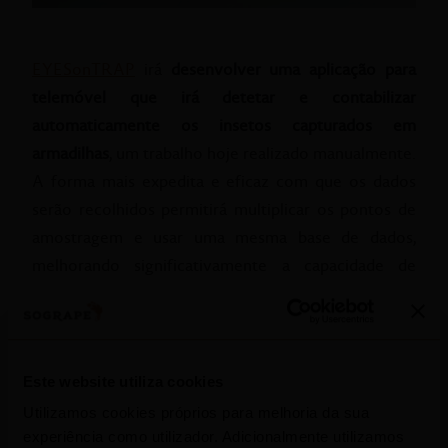
EYESonTRAP
irá
desenvolver uma aplicação para
telemóvel que irá detetar e contabilizar
automaticamente os insetos capturados em
armadilhas
, um trabalho hoje realizado manualmente.
A forma mais expedita e eficaz com que os dados
serão recolhidos permitirá multiplicar os pontos de
amostragem e usar uma mesma base de dados,
melhorando significativamente a capacidade de
seguir a evolução da incidência das pragas
. Um portal
online para técnicos especialistas será desenvolvido
para lhes permitir acesso integrado aos dados, analisá-
los e emitir recomendações (como por exemplo
Este website utiliza cookies
aguardar ou executar um tratamento) que serão
Utilizamos cookies próprios para melhoria da sua
recebidas em tempo útil pelos viticultores nos seus
experiência como utilizador. Adicionalmente utilizamos