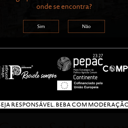
Sandeman
onde se encontra?
Sim
Não
SEJA RESPONSÁVEL. BEBA COM MODERAÇÃO