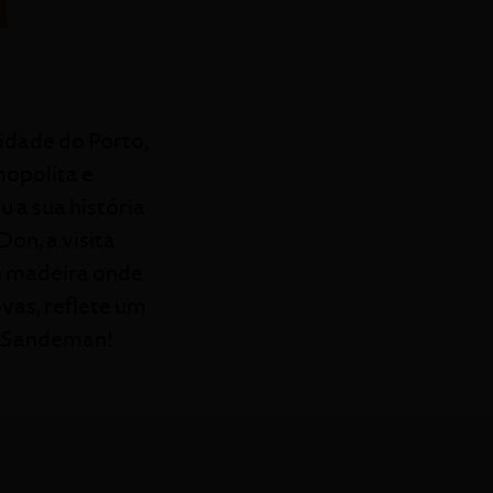
n
cidade do Porto,
opolita e
 a sua história
on, a visita
de madeira onde
vas, reflete um
to Sandeman!