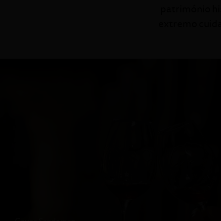
património h
extremo cuida
DURAÇÃO
:
DEGUSTAÇÃO
: