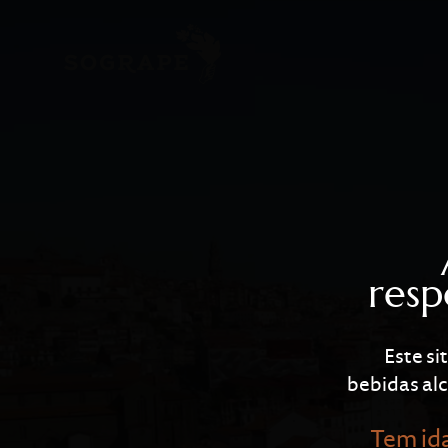
Caves Sandema
Skip to main content
resp
Este si
bebidas alc
Tem ida