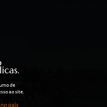
ento
Sustentabilidade
Atividade
Notícias
PT
o
icas.
nsumo de
sso ao site.
 no país