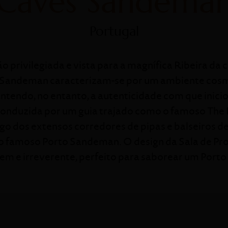
Caves Sandema
Portugal
 privilegiada e vista para a magnífica Ribeira da 
 Sandeman caracterizam-se por um ambiente cosm
ntendo, no entanto, a autenticidade com que iniciou
nduzida por um guia trajado como o famoso The D
go dos extensos corredores de pipas e balseiros 
o famoso Porto Sandeman. O design da Sala de Pro
vem e irreverente, perfeito para saborear um Por