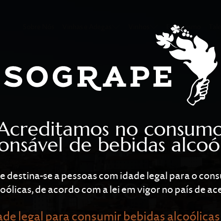
n
Sobre Nós
Vinhas e Adegas
Vinhos
Enoturismo
Tal
Acreditamos no consum
onsável de bebidas alcoól
te destina-se a pessoas com idade legal para o co
Caves
oólicas, de acordo com a lei em vigor no país de ace
de legal para consumir bebidas alcoólicas