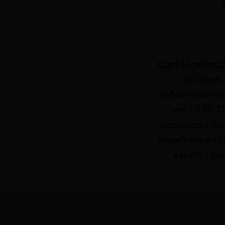
Com localização
as Caves
sofisticado ma
em 1790. Co
decorre ao lon
envelhece o tã
espirito jo