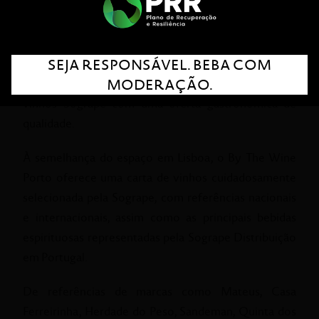
até ao Porto, destino turístico de eleição, onde acaba
de inaugurar o seu novo espaço num ambiente
descontraído e acolhedor. Aberto em soft opening
SEJA RESPONSÁVEL. BEBA COM
agora na Cidade Invicta, o By the Wine Porto oferece
MODERAÇÃO.
uma experiência única que combina o melhor dos
vinhos Sogrape com uma oferta gastronómica de
qualidade.
À semelhança do espaço em Lisboa, o By The Wine
Porto oferece uma carta de vinhos cuidadosamente
selecionada pela Sogrape, com referências nacionais
e internacionais, assim como as principais bebidas
espirituosas representadas pela Sogrape Distribuição
em Portugal.
De referências de marcas como Mateus, Casa
Ferreirinha, Herdade do Peso, Sandeman, Quinta dos