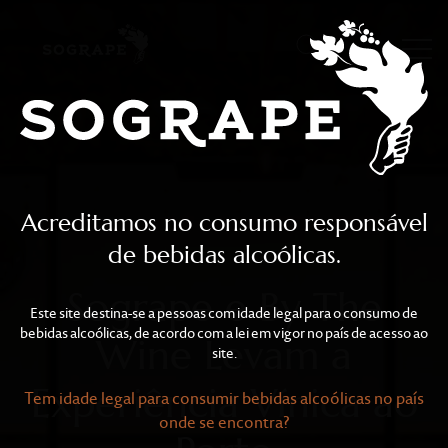
Sogrape e By The Wine L
Skip to main content
Acreditamos no consumo responsável
de bebidas alcoólicas.
Sogrape e By The
Este site destina-se a pessoas com idade legal para o consumo de
bebidas alcoólicas, de acordo com a lei em vigor no país de acesso ao
Wine Levam a
site.
Experiência Vínica ao
Tem idade legal para consumir bebidas alcoólicas no país
onde se encontra?