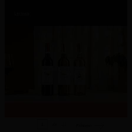
Ler mais
1
de
37
Próximo