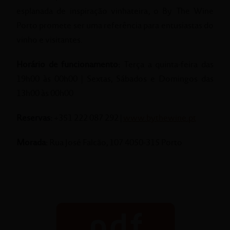
esplanada de inspiração vinhateira, o By The Wine
Porto promete ser uma referência para entusiastas do
vinho e visitantes.
Horário de funcionamento:
Terça a quinta-feira das
19h00 às 00h00 | Sextas, Sábados e Domingos das
13h00 às 00h00
Reservas:
+351 222 087 292 |
www.bythewine.pt
Morada:
Rua José Falcão, 107 4050-315 Porto