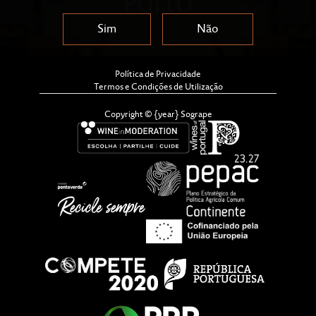
Porto
Sim
Não
Política de Privacidade
Termos e Condições de Utilização
Copyright © {year} Sogrape
Após uma década a conquistar os lisboetas, o By The
Wine levou o seu conceito original e surpreendente