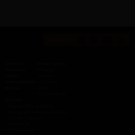
Siga-nos em:
Sobre Nós
Vinhas e Adegas
Enoturismo
─
Portugal
Talento
─
Espanha
Sustentabilidade
─
Argentina
Notícias
─
Chile
─
Nova Zelândia
Atividade
─
Sogrape Wine Academy
─
Investigação e desenvolvimento
─
Sogrape Ventures
─
Distribuição
─
Fornecedores