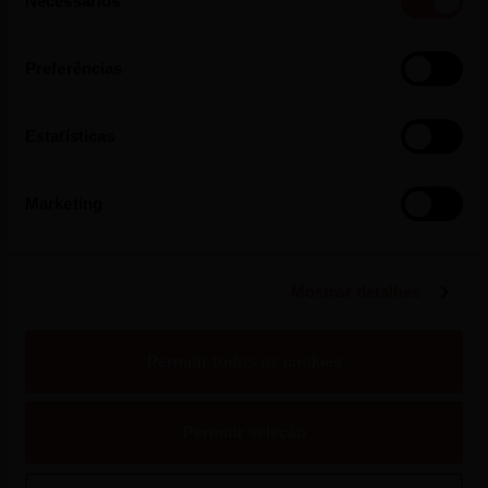
Necessários
de
consentimento
Preferências
2026
Estatísticas
Mateus Rosé Lança Nova Campanha de
Verão e Convida os Portugueses a
“Refrescar a Conversa”
Marketing
Mostrar detalhes
Ler mais
Permitir todos os cookies
Permitir seleção