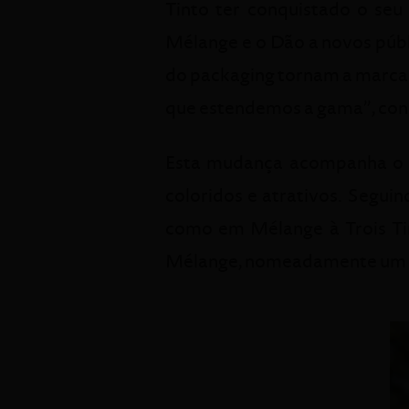
Tinto ter conquistado o se
Mélange e o Dão a novos públi
do packaging tornam a marca 
que estendemos a gama”, conc
Esta mudança acompanha o c
coloridos e atrativos. Seguin
como em Mélange à Trois Tin
Mélange, nomeadamente um 