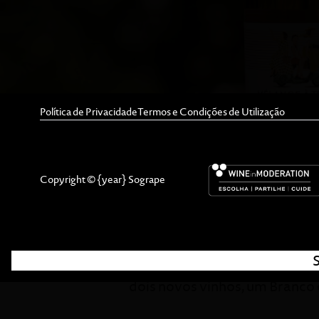
Política de Privacidade
Termos e Condições de Utilização
Com dois novos vinhos – Bran
Copyright © {year} Sogrape
convida a redescobrir o Dão. 
neste caso, beber para crer.
Sem medo de arriscar, numa m
dois novos vinhos, um Branco