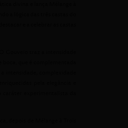
ática divina e lança Mélange à
do a lógica das três castas do
destacar e a celebrar as castas
O Gouveio traz a intensidade
 de boca, que é complementada
e a intensidade, complexidade
enriquecidas pela elegância e
o caráter experimentalista da
ca, depois de Mélange à Trois