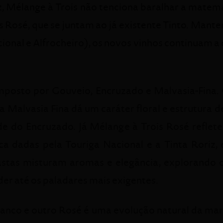
z, Mélange à Trois não tenciona baralhar a matem
s Rosé, que se juntam ao já existente Tinto. Manten
cional e Alfrocheiro), os novos vinhos continuam a 
mposto por Gouveio, Encruzado e Malvasia-Fina. 
a Malvasia Fina dá um caráter floral e estrutura
e do Encruzado. Já Mélange à Trois Rosé reflet
a dadas pela Touriga Nacional e a Tinta Roriz, 
astas misturam aromas e elegância, explorando 
r até os paladares mais exigentes.
anco e outro Rosé é uma evolução natural da mar