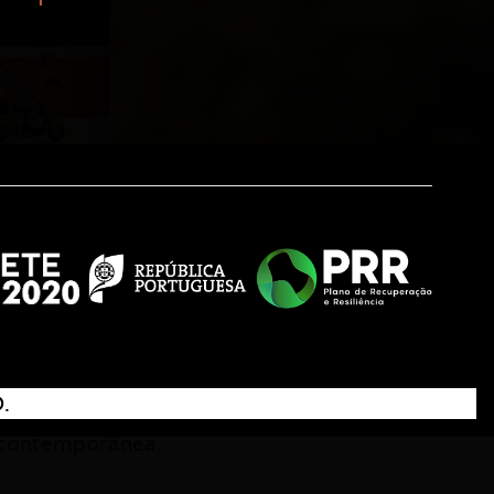
is “vai para além do óbvio” e
 à Trois é ver para crer — ou,
.
Trois completa a sua gama com
e contemporânea.