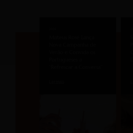
2026
2
Mateus Rosé Lança
S
Nova Campanha de
P
Verão e Convida os
C
Portugueses a
“Refrescar a Conversa”
Ler mais
L