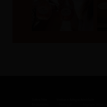
Sobre Nós
Vinhas e Adegas
Atividade
Enoturismo
─
Portugal
─
Sogrape Wine 