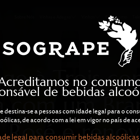
s completa gam
Sobre Nós
Vinhas e Adegas
Vinhos
Enoturismo
Tal
ge à Trois co
Acreditamos no consum
onsável de bebidas alcoól
 com um Bra
te destina-se a pessoas com idade legal para o co
oólicas, de acordo com a lei em vigor no país de ace
 Rosé e renov
de legal para consumir bebidas alcoólicas