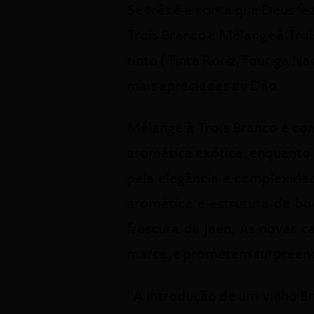
Se três é a conta que Deus fe
Trois Branco e Mélange à Troi
tinto (Tinta Roriz, Touriga Na
mais apreciadas do Dão.
Mélange à Trois Branco é co
aromática exótica, enquanto 
pela elegância e complexidad
aromática e estrutura de boc
frescura da Jaen. As novas c
marca, e prometem surpreende
“A introdução de um vinho Br