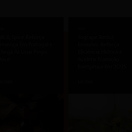
026
2026
ilk & Spice Reforça
Sogrape Reduz
resença Em Portugal e
Emissões, Reforça
hega Às Lojas Pingo
Eficiência Hídrica e
Doce
Acelera Transição
Energética Em 2025
er mais
Ler mais