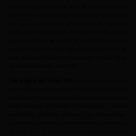
brancas, equilibrados com notas de especiarias doces
e baunilha. O lote é composto por castas autóctones
portuguesas de vinhas selecionadas da Bairrada,
Vinhos Verdes e Lisboa. O rótulo do White Blend tem
o design idêntico ao do Silk & Spice Red Blend, mas
com cores esverdeadas mais vivas para retratar as
suas qualidades leves e refrescantes. Castas: Bical,
Arinto, Alvarinho Álc./Vol.: 13%
Silk & Spice Silk Route 2020:
apresentando-se como
o tinto mais suave da gama, este vinho passou por um
processo de maceração ligeira para preservar as suas
notas frutadas e frescura. Com aromas a frutos
vermelhos, chocolate branco e um ténue toque
baunilhado, é um vinho incrivelmente fácil de beber e
perfeito para o consumo diário. O vistoso rótulo