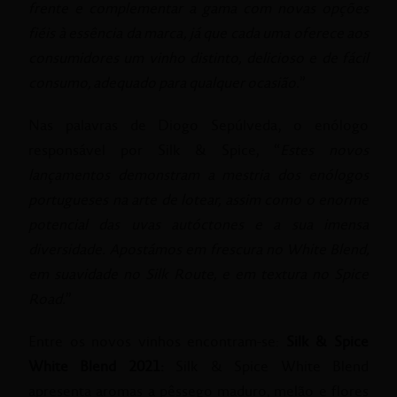
frente e complementar a gama com novas opções
fiéis à essência da marca, já que cada uma oferece aos
consumidores um vinho distinto, delicioso e de fácil
consumo, adequado para qualquer ocasião.
”
Nas palavras de Diogo Sepúlveda, o enólogo
responsável por Silk & Spice, “
Estes novos
lançamentos demonstram a mestria dos enólogos
portugueses na arte de lotear, assim como o enorme
potencial das uvas autóctones e a sua imensa
diversidade. Apostámos em frescura no White Blend,
em suavidade no Silk Route, e em textura no Spice
Road.
”
Entre os novos vinhos encontram-se:
Silk & Spice
White Blend 2021:
Silk & Spice White Blend
apresenta aromas a pêssego maduro, melão e flores