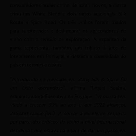
consumidores atuais como de atrair novos, a marca
criou um White Blend e dois tintos adicionais: Silk
Route e Spice Road. Os três vinhos foram criados
para surpreender e deslumbrar os apreciadores de
vinho com o sentido de exploração. A expansão da
gama representa, também, um tributo à arte de
loteamento em Portugal, e destaca a diversidade do
país em terroirs e castas.
“
Introduzido no mercado em 2016, Silk & Spice foi
um êxito estrondoso
”, afirma Raquel Seabra,
Administradora Executiva da Sogrape. “
A marca tem
vindo a crescer 30% ao ano e em 2022 alcançou
215.000 caixas (9L). A somar à excelente resposta
por parte dos críticos de vinho a nível internacional,
decidimos que estava na altura de dar um passo em