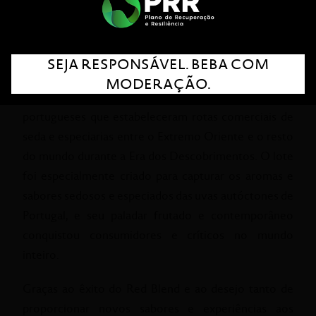
Silk & Spice White Blend, Silk & Spice Silk Route e Silk
& Spice Spice Road.
Apresentado ao mundo pela primeira vez em 2016,
SEJA RESPONSÁVEL. BEBA COM
Silk & Spice presta homenagem ao espírito
MODERAÇÃO.
aventureiro, inquisitivo e corajoso dos navegadores
portugueses que estabeleceram rotas comerciais de
seda e especiarias entre o Extremo Oriente e o resto
do mundo durante a Era dos Descobrimentos. O lote
foi especialmente criado para capturar os aromas e
sabores sedosos e especiados das uvas autóctones de
Portugal, e seu paladar frutado e contemporâneo
conquistou consumidores e críticos no mundo
inteiro.
Graças ao êxito do Red Blend e ao desejo tanto de
proporcionar novos sabores e experiências aos