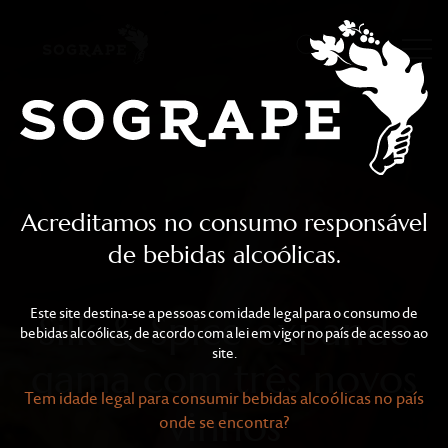
Silk & Spice expande ga
Skip to main content
Acreditamos no consumo responsável
de bebidas alcoólicas.
Este site destina-se a pessoas com idade legal para o consumo de
Silk & Spice expande
bebidas alcoólicas, de acordo com a lei em vigor no país de acesso ao
site.
gama com três novos
Tem idade legal para consumir bebidas alcoólicas no país
vinhos
onde se encontra?