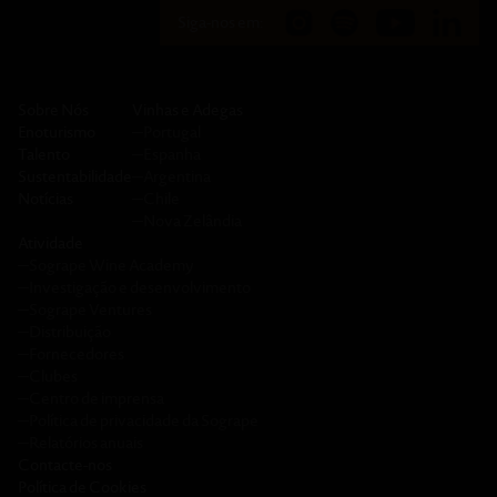
Siga-nos em:
Sobre Nós
Vinhas e Adegas
Enoturismo
─
Portugal
Talento
─
Espanha
Sustentabilidade
─
Argentina
Notícias
─
Chile
─
Nova Zelândia
Atividade
─
Sogrape Wine Academy
─
Investigação e desenvolvimento
─
Sogrape Ventures
─
Distribuição
─
Fornecedores
─
Clubes
─
Centro de imprensa
─
Política de privacidade da Sogrape
─
Relatórios anuais
Contacte-nos
Política de Cookies