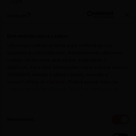
13,5%
Os três novos vinhos estarão disponíveis em
garrafeiras e lojas especializadas de mercados
selecionados, como Estados Unidos da América,
Este website utiliza cookies
Canadá, Moçambique, Angola, África do Sul, Brasil,
Utilizamos cookies próprios para melhoria da sua
Eslovénia, Coreia do Sul, entre outros.
experiência como utilizador. Adicionalmente utilizamos
cookies de terceiros para efeitos publicitários e
analíticos. Para mais informações sobre a forma como a
SOGRAPE recolhe e utiliza cookies, consulte a
nossa
Política de Cookies
. Poderá aceitar todos os
cookies através de “Permitir Todos” ou configurar as
suas preferências por cada.
Seleção
Necessários
de
consentimento